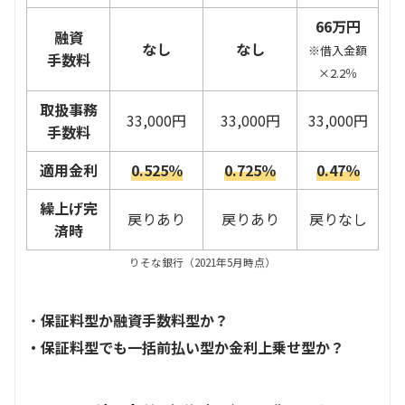
66万円
融資
なし
なし
※借入金額
手数料
×2.2％
取扱事務
33,000円
33,000円
33,000円
手数料
適用金利
0.525％
0.725％
0.47％
繰上げ完
戻りあり
戻りあり
戻りなし
済時
りそな銀行（2021年5月時点）
・
保証料型か融資手数料型か？
・保証料型でも一括前払い型か金利上乗せ型か？