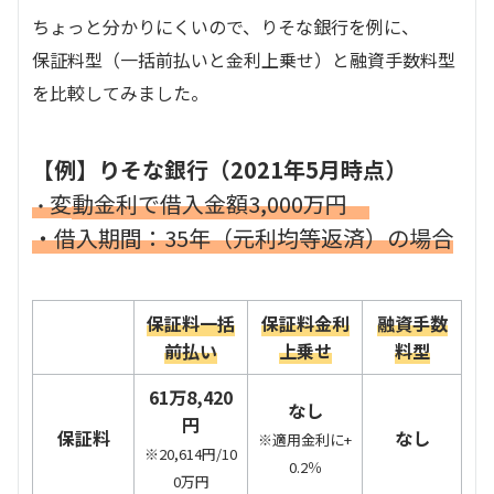
ちょっと分かりにくいので、りそな銀行を例に、
保証料型（一括前払いと金利上乗せ）と融資手数料型
を比較してみました。
【例】りそな銀行（2021年5月時点）
変
動金利で借入金額3,000万円
・
・借入期間：35年（元利均等返済）の場合
保証料一括
保証料金利
融資手数
前払い
上乗せ
料型
61万8,420
なし
円
保証料
なし
※適用金利に+
※20,614円/10
0.2％
0万円