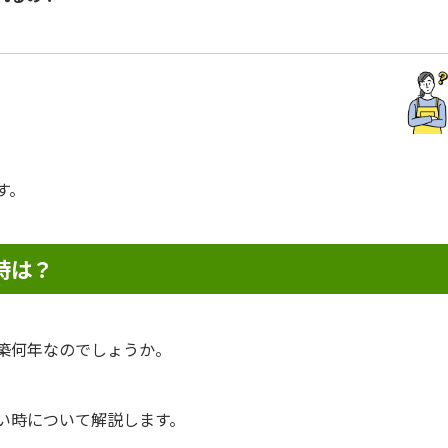
す。
時は？
築何年なのでしょうか。
い時について解説します。