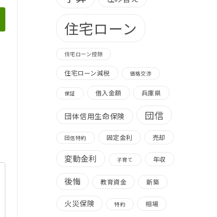
住宅ローン
住宅ローン控除
住宅ローン減税
価格交渉
借入金額
兵庫県
保証
団信
団体信用生命保険
固定金利
売却
団信特約
変動金利
年収
子育て
後悔
教育資金
新築
火災保険
相場
特約