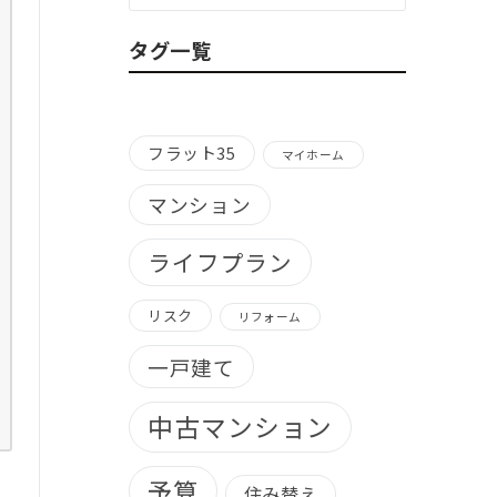
ゴ
リ
タグ一覧
ー
別）
フラット35
マイホーム
マンション
ライフプラン
リスク
リフォーム
一戸建て
中古マンション
予算
住み替え