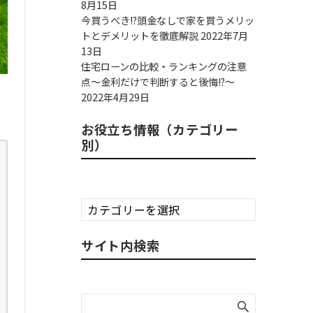
8月15日
今買うべき!?頭金なしで家を買うメリッ
トとデメリットを徹底解説
2022年7月
13日
住宅ローンの比較・ランキングの注意
点～金利だけで判断すると後悔!?～
2022年4月29日
お役立ち情報（カテゴリー
別）
お
役
立
サイト内検索
ち
情
報
（カ
テ