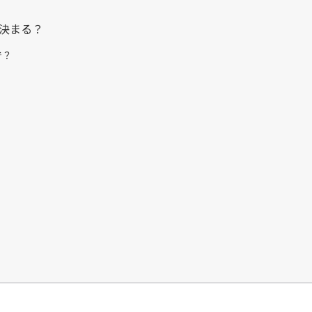
決まる？
で？