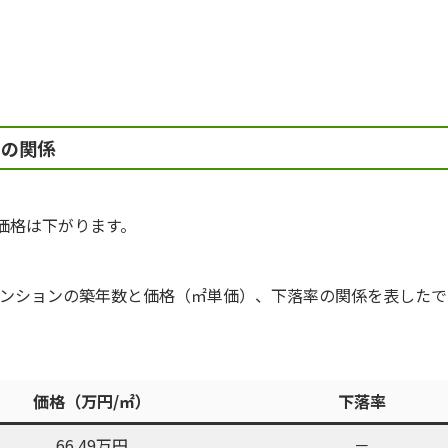
との関係
価格は下がります。
マンションの築年数と価格（㎡単価）、下落率の関係を表したで
価格（万円/㎡）
下落率
66.49万円
－