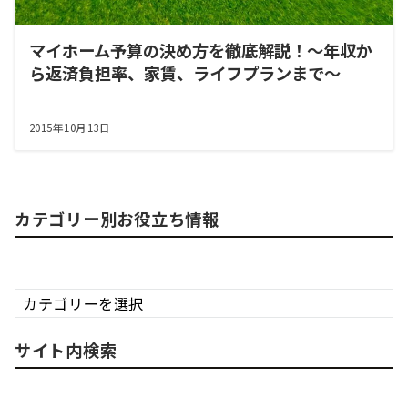
マイホーム予算の決め方を徹底解説！～年収か
ら返済負担率、家賃、ライフプランまで～
2015年10月13日
カテゴリー別お役立ち情報
カ
テ
ゴ
サイト内検索
リ
ー
別