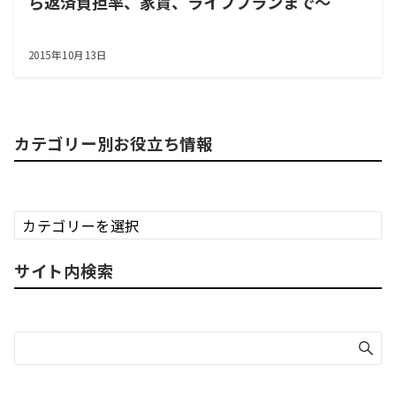
ら返済負担率、家賃、ライフプランまで～
2015年10月13日
カテゴリー別お役立ち情報
カ
テ
ゴ
サイト内検索
リ
ー
別
お
役
立
ち