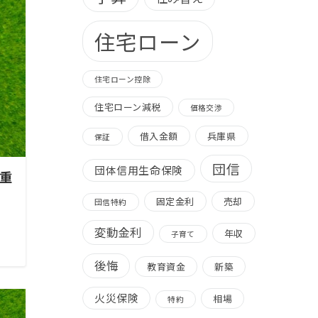
住宅ローン
住宅ローン控除
住宅ローン減税
価格交渉
借入金額
兵庫県
保証
団信
団体信用生命保険
重
固定金利
売却
団信特約
変動金利
年収
子育て
後悔
教育資金
新築
火災保険
相場
特約