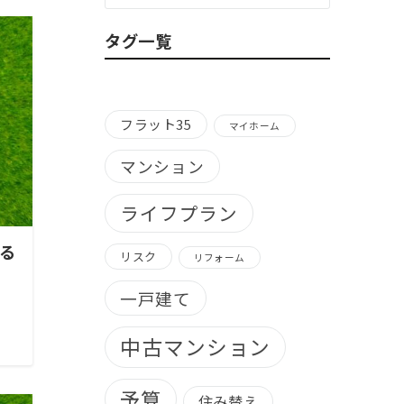
ゴ
リ
タグ一覧
ー
別）
フラット35
マイホーム
マンション
ライフプラン
る
リスク
リフォーム
一戸建て
中古マンション
予算
住み替え