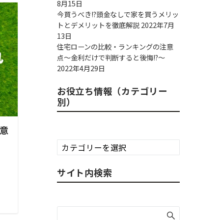
8月15日
今買うべき!?頭金なしで家を買うメリッ
トとデメリットを徹底解説
2022年7月
13日
住宅ローンの比較・ランキングの注意
点～金利だけで判断すると後悔!?～
2022年4月29日
お役立ち情報（カテゴリー
別）
意
お
役
立
サイト内検索
ち
情
報
（カ
テ