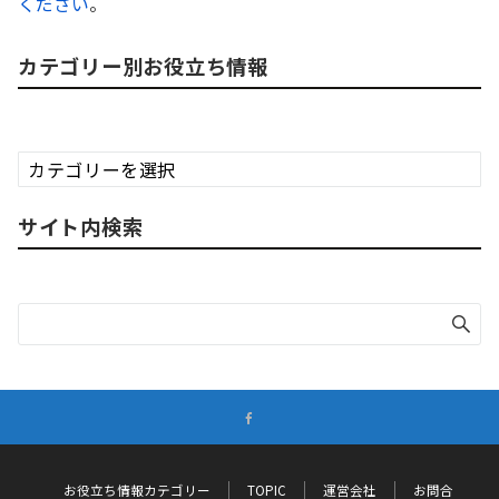
ください
。
カテゴリー別お役立ち情報
カ
テ
ゴ
サイト内検索
リ
ー
別
お
役
立
ち
情
報
お役立ち情報カテゴリー
TOPIC
運営会社
お問合