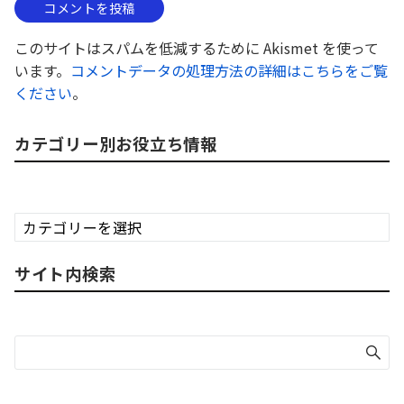
このサイトはスパムを低減するために Akismet を使って
います。
コメントデータの処理方法の詳細はこちらをご覧
ください
。
カテゴリー別お役立ち情報
カ
テ
ゴ
サイト内検索
リ
ー
別
お
役
立
ち