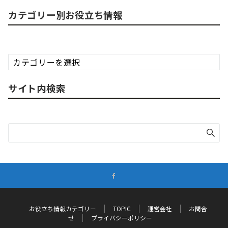
カテゴリー別お役立ち情報
カ
テ
ゴ
サイト内検索
リ
ー
別
お
役
立
ち
情
報
お役立ち情報カテゴリー
TOPIC
運営会社
お問合
せ
プライバシーポリシー