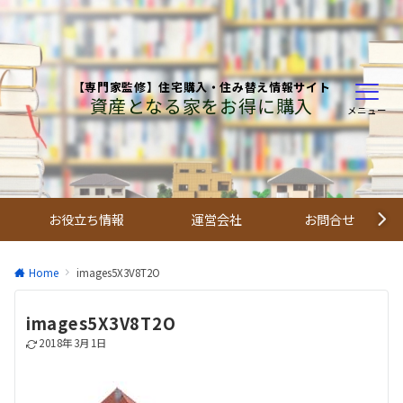
【専門家監修】住宅購入・住み替え情報サイト
資産となる家をお得に購入
メニュー
お役立ち情報
運営会社
お問合せ
Home
images5X3V8T2O
images5X3V8T2O
2018年3月1日