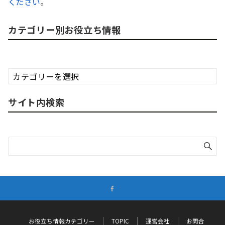
ください
。
カテゴリー別お役立ち情報
カ
テ
ゴ
サイト内検索
リ
ー
別
お
役
立
ち
情
報
お役立ち情報カテゴリー
TOPIC
運営会社
お問合