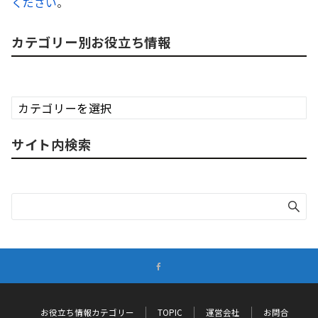
ください
。
カテゴリー別お役立ち情報
カ
テ
ゴ
サイト内検索
リ
ー
別
お
役
立
ち
情
報
お役立ち情報カテゴリー
TOPIC
運営会社
お問合