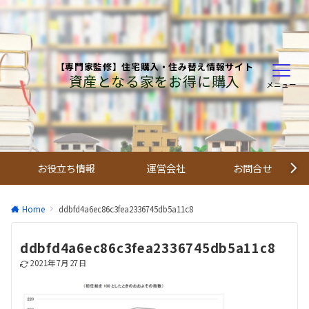
【専門家監修】住宅購入・住み替え情報サイト
資産となる家をお得に購入
メニュー
お役立ち情報
運営会社
お問合せ
Home
ddbfd4a6ec86c3fea2336745db5a11c8
ddbfd4a6ec86c3fea2336745db5a11c8
2021年7月27日