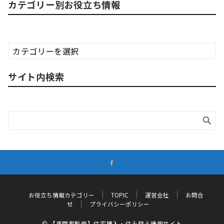
カテゴリー別お役立ち情報
カ
テ
ゴ
サイト内検索
リ
ー
別
お
役
立
ち
情
報
お役立ち情報カテゴリー
TOPIC
運営会社
お問合
せ
プライバシーポリシー
© 【専門家監修】住宅購入・住み替え情報サイト