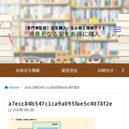
【専門家監修】住宅購入・住み替え情報サイト
資産となる家をお得に購入
メニュー
お役立ち情報
運営会社
お問合せ
Home
a7ecc84b547c1ca9a095fae5c4078f2e
a7ecc84b547c1ca9a095fae5c4078f2e
2022年5月2日