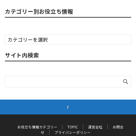
カテゴリー別お役立ち情報
カ
テ
ゴ
サイト内検索
リ
ー
別
お
役
立
ち
情
報
お役立ち情報カテゴリー
TOPIC
運営会社
お問合
せ
プライバシーポリシー