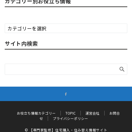
カテゴリー別お役立ち情報
カ
テ
ゴ
サイト内検索
リ
ー
別
お
役
立
ち
情
報
お役立ち情報カテゴリー
TOPIC
運営会社
お問合
せ
プライバシーポリシー
© 【専門家監修】住宅購入・住み替え情報サイト