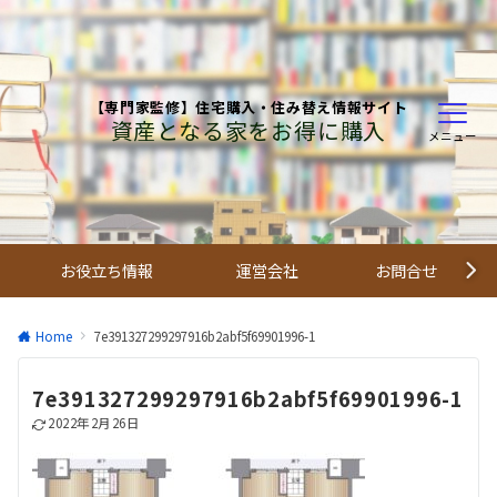
【専門家監修】住宅購入・住み替え情報サイト
資産となる家をお得に購入
メニュー
お役立ち情報
運営会社
お問合せ
Home
7e391327299297916b2abf5f69901996-1
7e391327299297916b2abf5f69901996-1
2022年2月26日