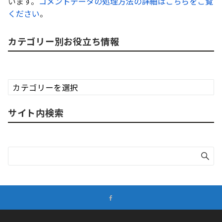
います。
コメントデータの処理方法の詳細はこちらをご覧
ください
。
カテゴリー別お役立ち情報
カ
テ
ゴ
サイト内検索
リ
ー
別
お
役
立
ち
情
報