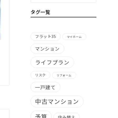
ゴ
リ
タグ一覧
ー
別）
フラット35
マイホーム
マンション
ライフプラン
リスク
リフォーム
一戸建て
中古マンション
予算
住み替え