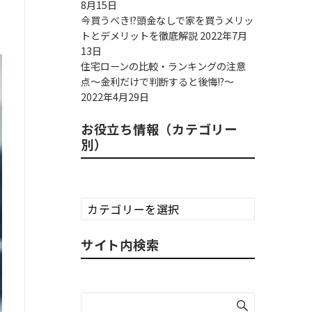
8月15日
今買うべき!?頭金なしで家を買うメリッ
トとデメリットを徹底解説
2022年7月
13日
住宅ローンの比較・ランキングの注意
点～金利だけで判断すると後悔!?～
2022年4月29日
お役立ち情報（カテゴリー
別）
お
役
立
サイト内検索
ち
情
報
（カ
テ