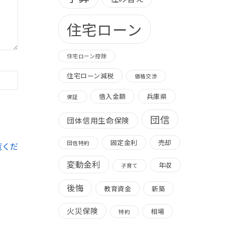
住宅ローン
住宅ローン控除
住宅ローン減税
価格交渉
借入金額
兵庫県
保証
団信
団体信用生命保険
固定金利
売却
団信特約
覧くだ
変動金利
年収
子育て
後悔
教育資金
新築
火災保険
相場
特約