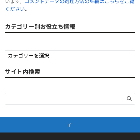
います。
コメントデータの処理方法の詳細はこちらをご覧
ください
。
カテゴリー別お役立ち情報
カ
テ
ゴ
サイト内検索
リ
ー
別
お
役
立
ち
情
報