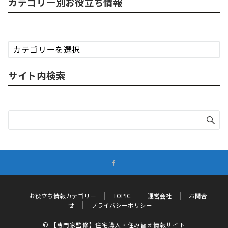
カテゴリー別お役立ち情報
カ
テ
ゴ
サイト内検索
リ
ー
別
お
役
立
ち
情
報
お役立ち情報カテゴリー
TOPIC
運営会社
お問合
せ
プライバシーポリシー
© 【専門家監修】住宅購入・住み替え情報サイト