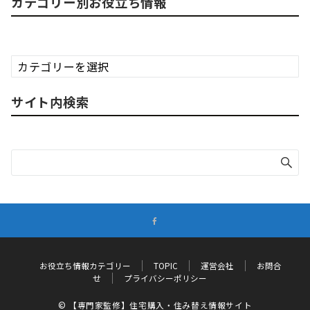
カテゴリー別お役立ち情報
カ
テ
ゴ
サイト内検索
リ
ー
別
お
役
立
ち
情
報
お役立ち情報カテゴリー
TOPIC
運営会社
お問合
せ
プライバシーポリシー
© 【専門家監修】住宅購入・住み替え情報サイト