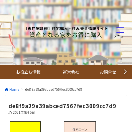
【専門家監修】住宅購入・住み替え情報サイト
資産となる家をお得に購入
メニュー
お役立ち情報
運営会社
お問合せ
Home
de8f9a29a39abced7567fec3009cc7d9
de8f9a29a39abced7567fec3009cc7d9
2021年8月5日