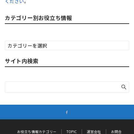
ください
。
カテゴリー別お役立ち情報
カ
テ
ゴ
サイト内検索
リ
ー
別
お
役
立
ち
情
報
お役立ち情報カテゴリー
TOPIC
運営会社
お問合