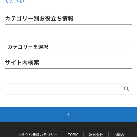
ください
。
カテゴリー別お役立ち情報
カ
テ
ゴ
サイト内検索
リ
ー
別
お
役
立
ち
情
報
お役立ち情報カテゴリー
TOPIC
運営会社
お問合