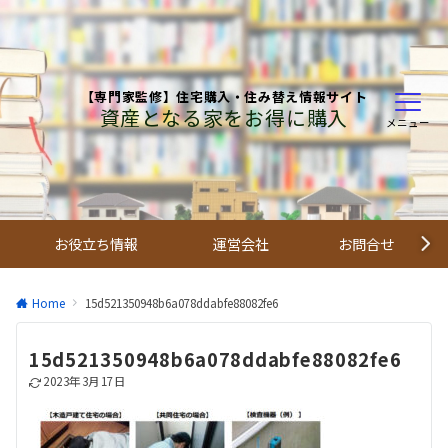
【専門家監修】住宅購入・住み替え情報サイト
資産となる家をお得に購入
メニュー
お役立ち情報
運営会社
お問合せ
Home
15d521350948b6a078ddabfe88082fe6
15d521350948b6a078ddabfe88082fe6
2023年3月17日