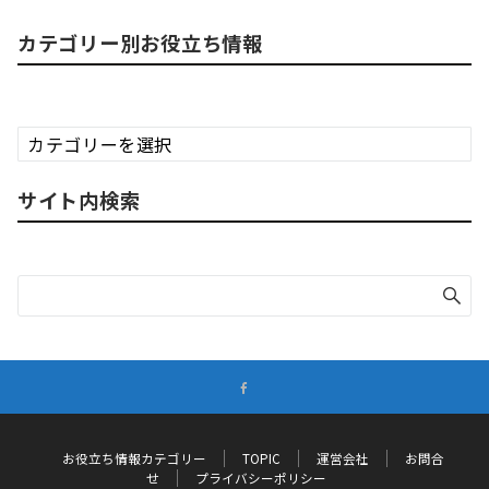
カテゴリー別お役立ち情報
カ
テ
ゴ
サイト内検索
リ
ー
別
お
役
立
ち
情
報
お役立ち情報カテゴリー
TOPIC
運営会社
お問合
せ
プライバシーポリシー