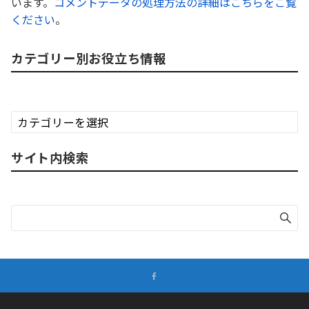
います。
コメントデータの処理方法の詳細はこちらをご覧
ください
。
カテゴリー別お役立ち情報
カ
テ
ゴ
サイト内検索
リ
ー
別
お
役
立
ち
情
報