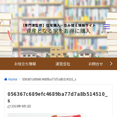
【専門家監修】住宅購入・住み替え情報サイト
資産となる家をお得に購入
メニュー
お役立ち情報
運営会社
お問合せ
Home
056367c689efc4689ba77d7a8b514510_s
056367c689efc4689ba77d7a8b514510_
s
2018年4月1日