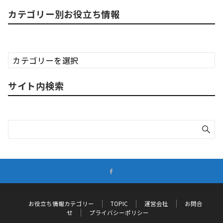
カテゴリー別お役立ち情報
カ
テ
ゴ
サイト内検索
リ
ー
別
お
役
立
ち
情
報
お役立ち情報カテゴリー
TOPIC
運営会社
お問合
せ
プライバシーポリシー