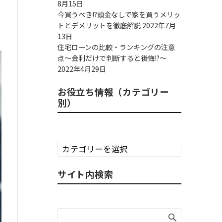
8月15日
今買うべき!?頭金なしで家を買うメリッ
トとデメリットを徹底解説
2022年7月
13日
住宅ローンの比較・ランキングの注意
点～金利だけで判断すると後悔!?～
2022年4月29日
お役立ち情報（カテゴリー
別）
お
役
立
サイト内検索
ち
情
報
（カ
テ