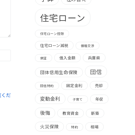
住宅ローン
住宅ローン控除
住宅ローン減税
価格交渉
借入金額
兵庫県
保証
団信
団体信用生命保険
固定金利
売却
団信特約
覧くだ
変動金利
年収
子育て
後悔
教育資金
新築
火災保険
相場
特約