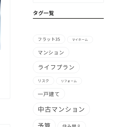
ゴ
リ
タグ一覧
ー
別）
フラット35
マイホーム
マンション
ライフプラン
リスク
リフォーム
一戸建て
中古マンション
予算
住み替え