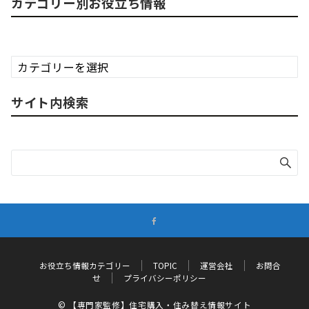
カテゴリー別お役立ち情報
カ
テ
ゴ
サイト内検索
リ
ー
別
お
役
立
ち
情
報
お役立ち情報カテゴリー
TOPIC
運営会社
お問合
せ
プライバシーポリシー
© 【専門家監修】住宅購入・住み替え情報サイト