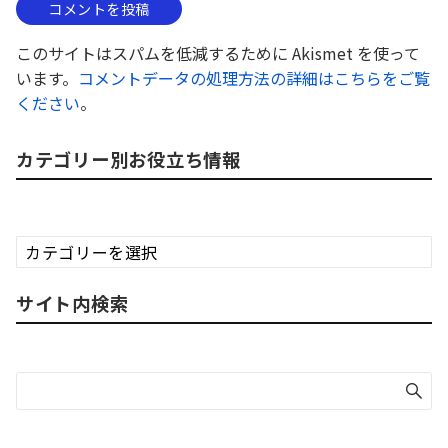
このサイトはスパムを低減するために Akismet を使って
います。
コメントデータの処理方法の詳細はこちらをご覧
ください
。
カテゴリー別お役立ち情報
カ
テ
ゴ
サイト内検索
リ
ー
別
お
役
立
ち