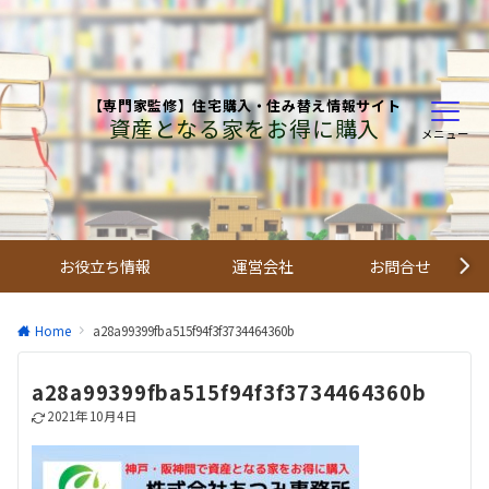
【専門家監修】住宅購入・住み替え情報サイト
資産となる家をお得に購入
メニュー
お役立ち情報
運営会社
お問合せ
Home
a28a99399fba515f94f3f3734464360b
a28a99399fba515f94f3f3734464360b
2021年10月4日