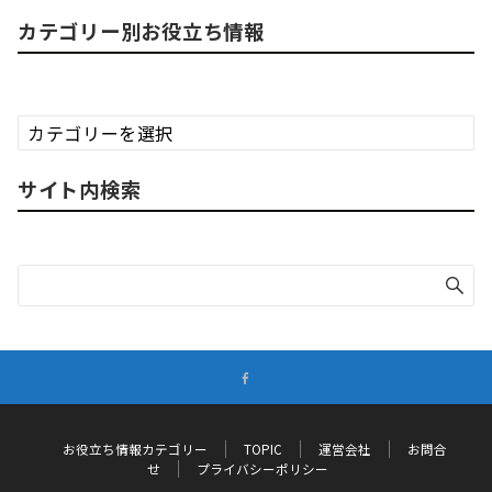
カテゴリー別お役立ち情報
カ
テ
ゴ
サイト内検索
リ
ー
別
お
役
立
ち
情
報
お役立ち情報カテゴリー
TOPIC
運営会社
お問合
せ
プライバシーポリシー