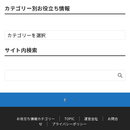
カテゴリー別お役立ち情報
カ
テ
ゴ
サイト内検索
リ
ー
別
お
役
立
ち
情
報
お役立ち情報カテゴリー
TOPIC
運営会社
お問合
せ
プライバシーポリシー