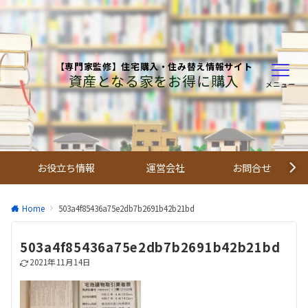
【専門家監修】住宅購入・住み替え情報サイト
資産となる家をお得に購入
メニュー
お役立ち情報
運営会社
お問合せ
Home
503a4f85436a75e2db7b2691b42b21bd
503a4f85436a75e2db7b2691b42b21bd
2021年11月14日