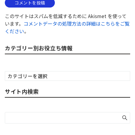
このサイトはスパムを低減するために Akismet を使って
います。
コメントデータの処理方法の詳細はこちらをご覧
ください
。
カテゴリー別お役立ち情報
カ
テ
ゴ
サイト内検索
リ
ー
別
お
役
立
ち