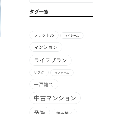
ゴ
リ
タグ一覧
ー
別）
フラット35
マイホーム
マンション
ライフプラン
リスク
リフォーム
一戸建て
中古マンション
予算
住み替え