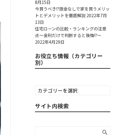
8月15日
今買うべき!?頭金なしで家を買うメリッ
トとデメリットを徹底解説
2022年7月
13日
住宅ローンの比較・ランキングの注意
点～金利だけで判断すると後悔!?～
2022年4月29日
お役立ち情報（カテゴリー
別）
お
役
立
サイト内検索
ち
情
報
（カ
テ