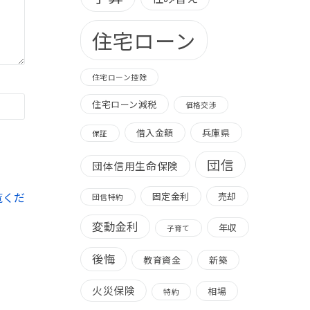
住宅ローン
住宅ローン控除
住宅ローン減税
価格交渉
借入金額
兵庫県
保証
団信
団体信用生命保険
覧くだ
固定金利
売却
団信特約
変動金利
年収
子育て
後悔
教育資金
新築
火災保険
相場
特約