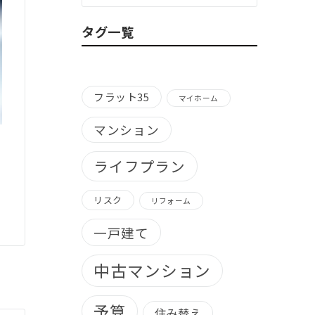
ゴ
リ
タグ一覧
ー
別）
フラット35
マイホーム
マンション
ライフプラン
リスク
リフォーム
一戸建て
中古マンション
予算
住み替え