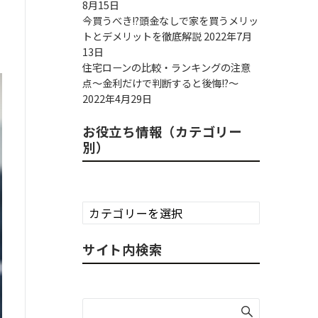
8月15日
今買うべき!?頭金なしで家を買うメリッ
トとデメリットを徹底解説
2022年7月
13日
住宅ローンの比較・ランキングの注意
点～金利だけで判断すると後悔!?～
2022年4月29日
お役立ち情報（カテゴリー
別）
お
役
立
サイト内検索
ち
情
報
（カ
テ