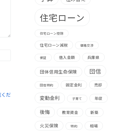
住宅ローン
住宅ローン控除
住宅ローン減税
価格交渉
借入金額
兵庫県
保証
団信
団体信用生命保険
固定金利
売却
団信特約
覧くだ
変動金利
年収
子育て
後悔
教育資金
新築
火災保険
相場
特約