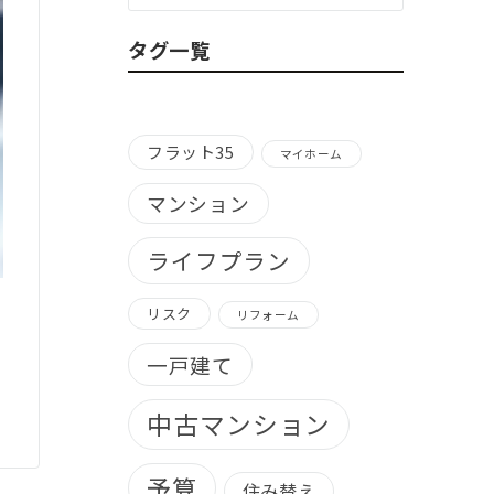
ゴ
リ
タグ一覧
ー
別）
フラット35
マイホーム
マンション
ライフプラン
リスク
リフォーム
一戸建て
中古マンション
予算
住み替え