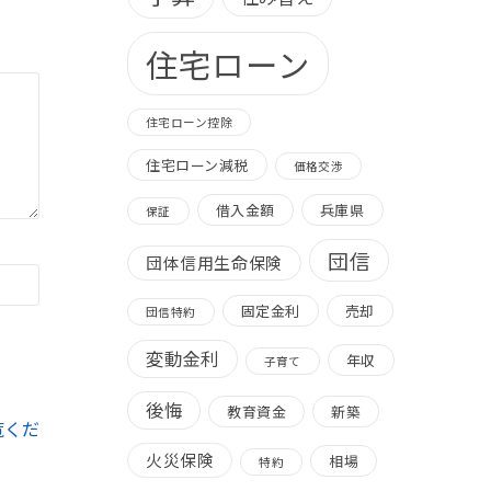
住宅ローン
住宅ローン控除
住宅ローン減税
価格交渉
借入金額
兵庫県
保証
団信
団体信用生命保険
固定金利
売却
団信特約
変動金利
年収
子育て
後悔
教育資金
新築
覧くだ
火災保険
相場
特約