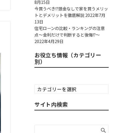
8月15日
今買うべき!?頭金なしで家を買うメリッ
トとデメリットを徹底解説
2022年7月
13日
住宅ローンの比較・ランキングの注意
点～金利だけで判断すると後悔!?～
2022年4月29日
お役立ち情報（カテゴリー
別）
お
役
立
サイト内検索
ち
情
報
（カ
テ