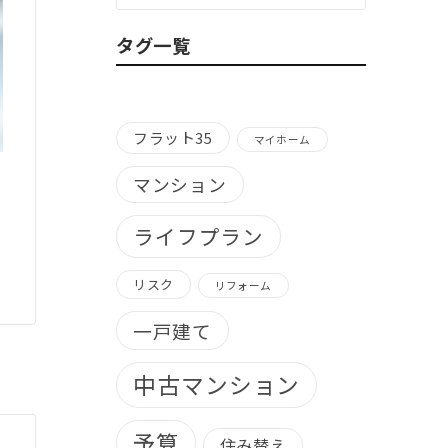
ゴ
リ
タグ一覧
ー
別）
フラット35
マイホーム
マンション
ライフプラン
リスク
リフォーム
一戸建て
中古マンション
予算
住み替え