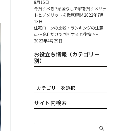
8月15日
今買うべき!?頭金なしで家を買うメリッ
トとデメリットを徹底解説
2022年7月
13日
住宅ローンの比較・ランキングの注意
点～金利だけで判断すると後悔!?～
2022年4月29日
お役立ち情報（カテゴリー
別）
お
役
立
サイト内検索
ち
情
報
（カ
テ