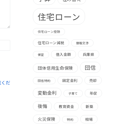
住宅ローン
住宅ローン控除
住宅ローン減税
価格交渉
借入金額
兵庫県
保証
団信
団体信用生命保険
固定金利
売却
団信特約
覧くだ
変動金利
年収
子育て
後悔
教育資金
新築
火災保険
相場
特約