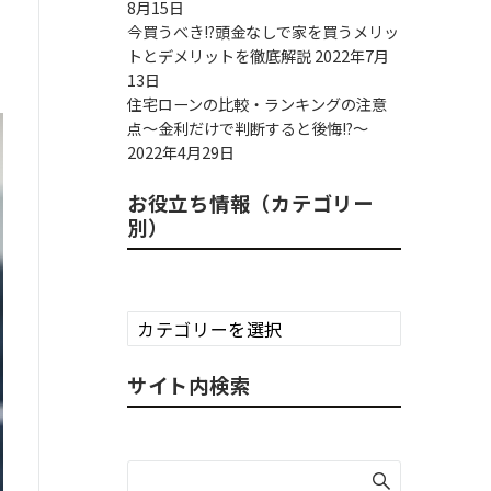
8月15日
今買うべき!?頭金なしで家を買うメリッ
トとデメリットを徹底解説
2022年7月
13日
住宅ローンの比較・ランキングの注意
点～金利だけで判断すると後悔!?～
2022年4月29日
お役立ち情報（カテゴリー
別）
お
役
立
サイト内検索
ち
情
報
（カ
テ