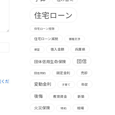
住宅ローン
住宅ローン控除
住宅ローン減税
価格交渉
借入金額
兵庫県
保証
団信
団体信用生命保険
固定金利
売却
団信特約
覧くだ
変動金利
年収
子育て
後悔
教育資金
新築
火災保険
相場
特約