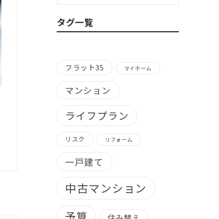
ゴ
リ
タグ一覧
ー
別）
フラット35
マイホーム
マンション
ライフプラン
リスク
リフォーム
一戸建て
中古マンション
予算
住み替え