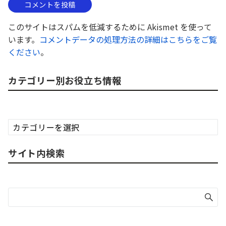
このサイトはスパムを低減するために Akismet を使って
います。
コメントデータの処理方法の詳細はこちらをご覧
ください
。
カテゴリー別お役立ち情報
カ
テ
ゴ
サイト内検索
リ
ー
別
お
役
立
ち