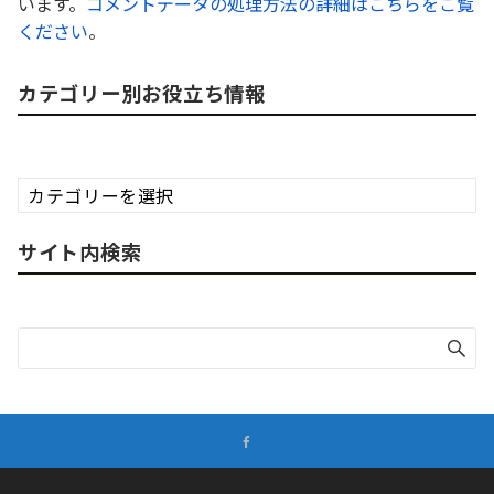
います。
コメントデータの処理方法の詳細はこちらをご覧
ください
。
カテゴリー別お役立ち情報
カ
テ
ゴ
サイト内検索
リ
ー
別
お
役
立
ち
情
報