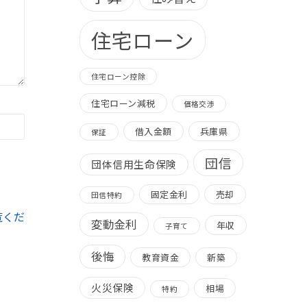
住宅ローン
住宅ローン控除
住宅ローン減税
価格交渉
借入金額
兵庫県
保証
団信
団体信用生命保険
固定金利
売却
団信特約
覧くだ
変動金利
年収
子育て
後悔
教育資金
新築
火災保険
相場
特約