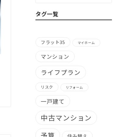
ゴ
リ
タグ一覧
ー
別）
フラット35
マイホーム
マンション
ライフプラン
リスク
リフォーム
一戸建て
中古マンション
予算
住み替え