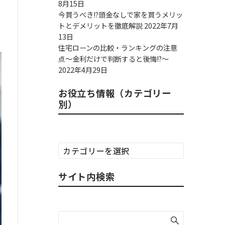
8月15日
今買うべき!?頭金なしで家を買うメリッ
トとデメリットを徹底解説
2022年7月
13日
住宅ローンの比較・ランキングの注意
点～金利だけで判断すると後悔!?～
2022年4月29日
お役立ち情報（カテゴリー
別）
お
役
立
サイト内検索
ち
情
報
（カ
テ