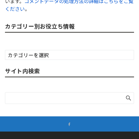
います。
コメントデータの処理方法の詳細はこちらをご覧
ください
。
カテゴリー別お役立ち情報
カ
テ
ゴ
サイト内検索
リ
ー
別
お
役
立
ち
情
報