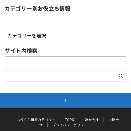
カテゴリー別お役立ち情報
カ
テ
ゴ
サイト内検索
リ
ー
別
お
役
立
ち
情
報
お役立ち情報カテゴリー
TOPIC
運営会社
お問合
せ
プライバシーポリシー