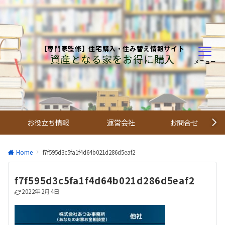
【専門家監修】住宅購入・住み替え情報サイト
資産となる家をお得に購入
メニュー
お役立ち情報
運営会社
お問合せ
Home
f7f595d3c5fa1f4d64b021d286d5eaf2
f7f595d3c5fa1f4d64b021d286d5eaf2
2022年2月4日