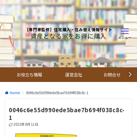
【専門家監修】住宅購入・住み替え情報サイト
資産となる家をお得に購入
メニュー
お役立ち情報
運営会社
お問合せ
Home
0046c6e55d990ede5bae7b694f038c8c-1
0046c6e55d990ede5bae7b694f038c8c-
1
2021年8月11日