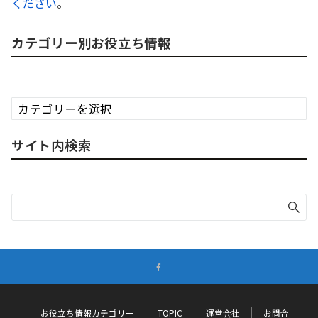
ください
。
カテゴリー別お役立ち情報
カ
テ
ゴ
サイト内検索
リ
ー
別
お
役
立
ち
情
報
お役立ち情報カテゴリー
TOPIC
運営会社
お問合