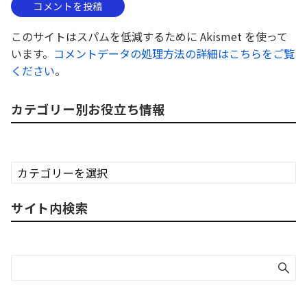
このサイトはスパムを低減するために Akismet を使って
います。
コメントデータの処理方法の詳細はこちらをご覧
ください
。
カテゴリー別お役立ち情報
カ
テ
ゴ
サイト内検索
リ
ー
別
お
役
立
ち