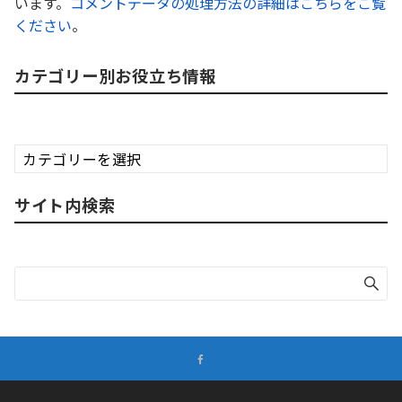
います。
コメントデータの処理方法の詳細はこちらをご覧
ください
。
カテゴリー別お役立ち情報
カ
テ
ゴ
サイト内検索
リ
ー
別
お
役
立
ち
情
報