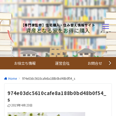
【専門家監修】住宅購入・住み替え情報サイト
資産となる家をお得に購入
メニュー
お役立ち情報
運営会社
お問合せ
Home
974e03dc5610cafe8a188b0bd48b0f54_s
974e03dc5610cafe8a188b0bd48b0f54_
s
2019年4月23日