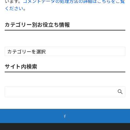
います。
コメントデータの処理方法の詳細はこちらをご覧
ください
。
カテゴリー別お役立ち情報
カ
テ
ゴ
サイト内検索
リ
ー
別
お
役
立
ち
情
報