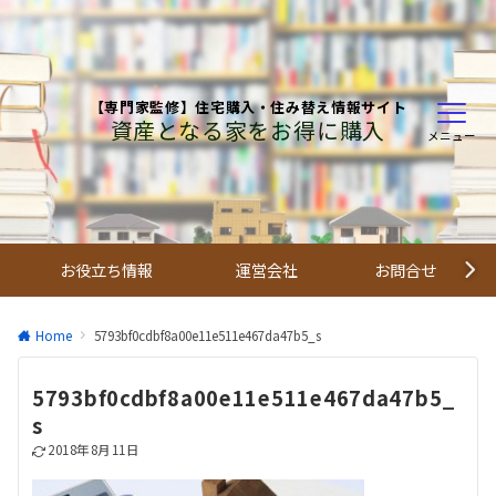
【専門家監修】住宅購入・住み替え情報サイト
資産となる家をお得に購入
メニュー
お役立ち情報
運営会社
お問合せ
Home
5793bf0cdbf8a00e11e511e467da47b5_s
5793bf0cdbf8a00e11e511e467da47b5_
s
2018年8月11日