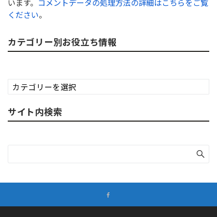
います。
コメントデータの処理方法の詳細はこちらをご覧
ください
。
カテゴリー別お役立ち情報
カ
テ
ゴ
サイト内検索
リ
ー
別
お
役
立
ち
情
報