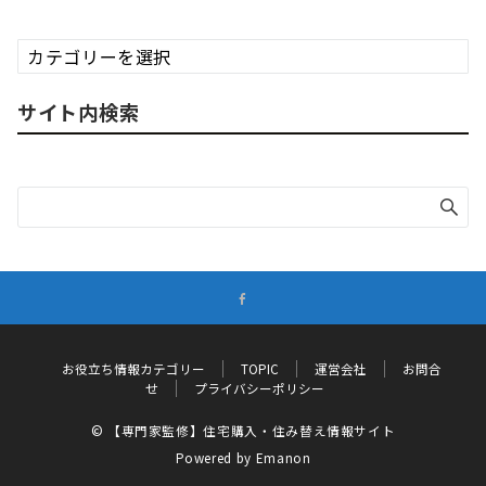
カ
テ
ゴ
サイト内検索
リ
ー
別
お
役
立
ち
情
報
お役立ち情報カテゴリー
TOPIC
運営会社
お問合
せ
プライバシーポリシー
© 【専門家監修】住宅購入・住み替え情報サイト
Powered by
Emanon