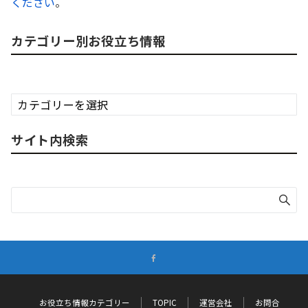
ください
。
カテゴリー別お役立ち情報
カ
テ
ゴ
サイト内検索
リ
ー
別
お
役
立
ち
情
報
お役立ち情報カテゴリー
TOPIC
運営会社
お問合