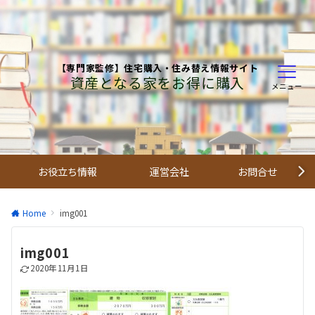
【専門家監修】住宅購入・住み替え情報サイト
資産となる家をお得に購入
メニュー
お役立ち情報
運営会社
お問合せ
Home
img001
img001
2020年11月1日