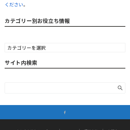
ください
。
カテゴリー別お役立ち情報
カ
テ
ゴ
サイト内検索
リ
ー
別
お
役
立
ち
情
報