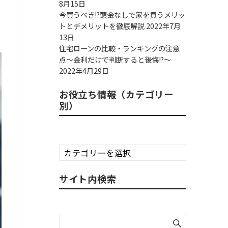
8月15日
今買うべき!?頭金なしで家を買うメリッ
トとデメリットを徹底解説
2022年7月
13日
住宅ローンの比較・ランキングの注意
点～金利だけで判断すると後悔!?～
2022年4月29日
お役立ち情報（カテゴリー
別）
お
役
立
サイト内検索
ち
情
報
（カ
テ