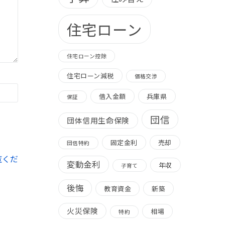
住宅ローン
住宅ローン控除
住宅ローン減税
価格交渉
借入金額
兵庫県
保証
団信
団体信用生命保険
固定金利
売却
団信特約
覧くだ
変動金利
年収
子育て
後悔
教育資金
新築
火災保険
相場
特約