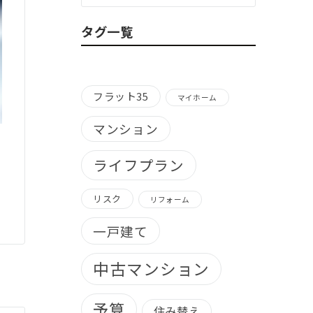
ゴ
リ
タグ一覧
ー
別）
フラット35
マイホーム
マンション
ライフプラン
リスク
リフォーム
一戸建て
中古マンション
予算
住み替え