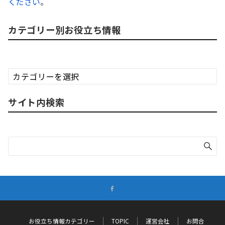
ください
。
カテゴリー別お役立ち情報
カ
テ
ゴ
サイト内検索
リ
ー
別
お
役
立
ち
情
報
お役立ち情報カテゴリー
TOPIC
運営会社
お問合